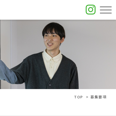
ABOUT US
JOB
COMPANY
STAFF
NEWS
TOP
募集要項
EVENT