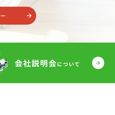
リー
会社説明会
について