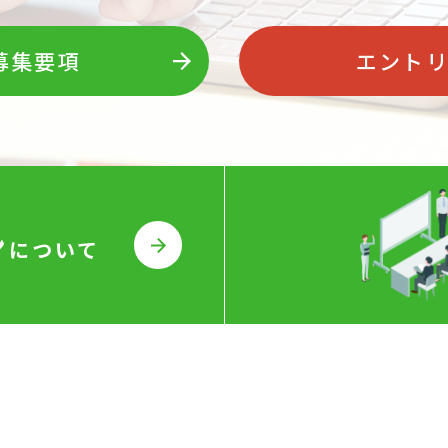
募集要項
エント
ン
について